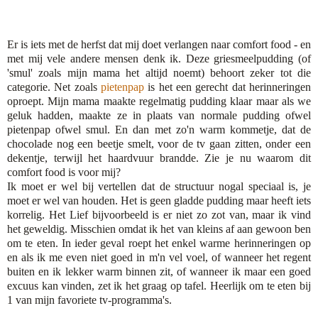
Er is iets met de herfst dat mij doet verlangen naar comfort food - en
met mij vele andere mensen denk ik. Deze griesmeelpudding (of
'smul' zoals mijn mama het altijd noemt) behoort zeker tot die
categorie. Net zoals
pietenpap
is het een gerecht dat herinneringen
oproept. Mijn mama maakte regelmatig pudding klaar maar als we
geluk hadden, maakte ze in plaats van normale pudding ofwel
pietenpap ofwel smul. En dan met zo'n warm kommetje, dat de
chocolade nog een beetje smelt, voor de tv gaan zitten, onder een
dekentje, terwijl het haardvuur brandde. Zie je nu waarom dit
comfort food is voor mij?
Ik moet er wel bij vertellen dat de structuur nogal speciaal is, je
moet er wel van houden. Het is geen gladde pudding maar heeft iets
korrelig. Het Lief bijvoorbeeld is er niet zo zot van, maar ik vind
het geweldig. Misschien omdat ik het van kleins af aan gewoon ben
om te eten. In ieder geval roept het enkel warme herinneringen op
en als ik me even niet goed in m'n vel voel, of wanneer het regent
buiten en ik lekker warm binnen zit, of wanneer ik maar een goed
excuus kan vinden, zet ik het graag op tafel. Heerlijk om te eten bij
1 van mijn favoriete tv-programma's.