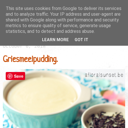
This site uses cookies from Google to deliver its services
and to analyze traffic. Your IP address and user-agent are
shared with Google along with performance and security
metrics to ensure quality of service, generate usage
statistics, and to detect and address abuse.
LEARN MORE
GOT IT
October 6, 2018
Griesmeelpudding.
Save