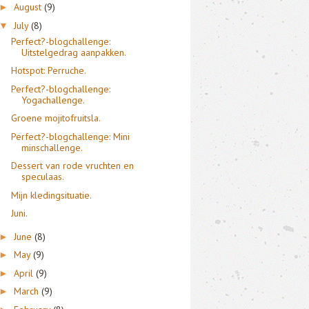
August
(9)
►
July
(8)
▼
Perfect?-blogchallenge:
Uitstelgedrag aanpakken.
Hotspot: Perruche.
Perfect?-blogchallenge:
Yogachallenge.
Groene mojitofruitsla.
Perfect?-blogchallenge: Mini
minschallenge.
Dessert van rode vruchten en
speculaas.
Mijn kledingsituatie.
Juni.
June
(8)
►
May
(9)
►
April
(9)
►
March
(9)
►