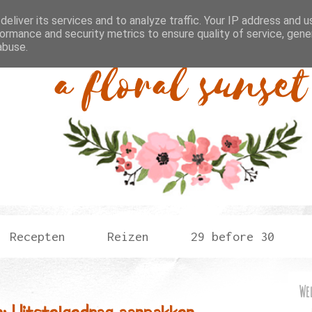
eliver its services and to analyze traffic. Your IP address and 
ormance and security metrics to ensure quality of service, gen
abuse.
Recepten
Reizen
29 before 30
We