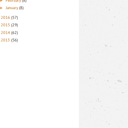
February
(8)
►
January
(8)
►
2016
(57)
►
2015
(29)
►
2014
(62)
►
2013
(56)
►