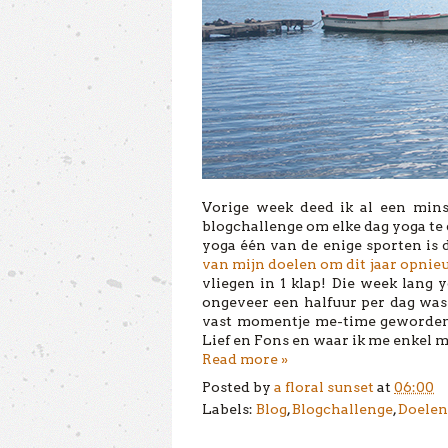
Vorige week deed ik al een min
blogchallenge om elke dag yoga te 
yoga één van de enige sporten is 
van mijn doelen om dit jaar opnie
vliegen in 1 klap! Die week lang
ongeveer een halfuur per dag was 
vast momentje me-time geworden. 
Lief en Fons en waar ik me enkel 
Read more »
Posted by
a floral sunset
at
06:00
Labels:
Blog
,
Blogchallenge
,
Doelen