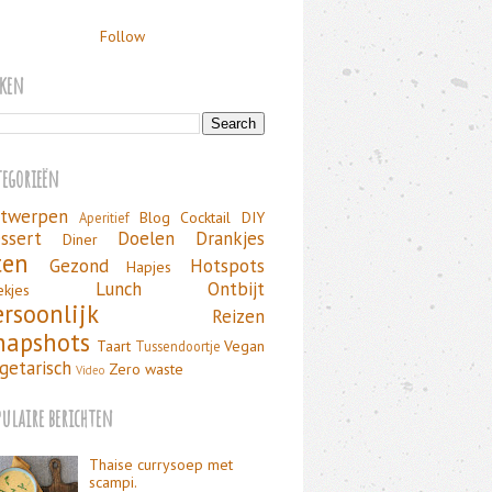
Follow
eken
tegorieën
twerpen
Blog
Cocktail
DIY
Aperitief
ssert
Doelen
Drankjes
Diner
ten
Gezond
Hotspots
Hapjes
Lunch
Ontbijt
ekjes
ersoonlijk
Reizen
napshots
Taart
Vegan
Tussendoortje
getarisch
Zero waste
Video
pulaire berichten
Thaise currysoep met
scampi.