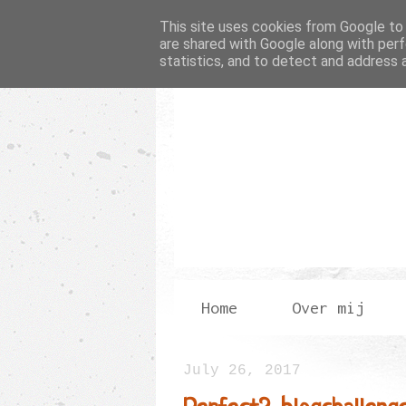
This site uses cookies from Google to d
are shared with Google along with perf
statistics, and to detect and address 
Home
Over mij
July 26, 2017