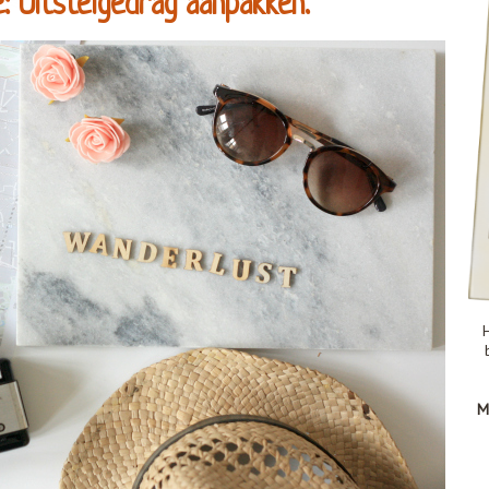
: Uitstelgedrag aanpakken.
H
M