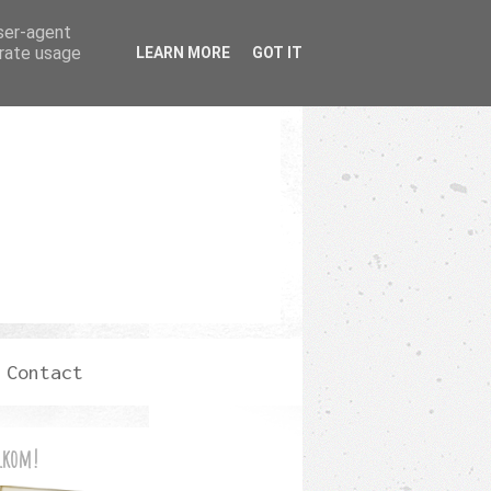
user-agent
erate usage
LEARN MORE
GOT IT
Contact
lkom!