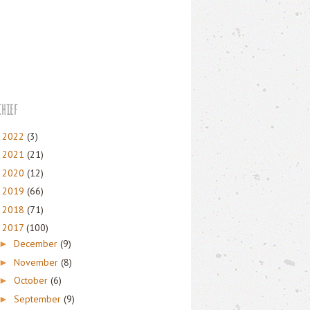
hief
2022
(3)
►
2021
(21)
►
2020
(12)
►
2019
(66)
►
2018
(71)
►
2017
(100)
▼
December
(9)
►
November
(8)
►
October
(6)
►
September
(9)
►