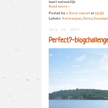
taart natuurlijk.
Read more »
Posted by
a floral sunset
at
14:00
Labels:
Antwerpen
,
Dates
,
Drankje
July 19, 2017
Perfect?-blogchallenge