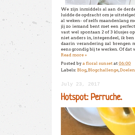
We zijn inmiddels al aan de derd
luidde de opdracht om je uitstelgedr
al weken- of zelfs maandenlang moe
jij zo iemand bent met een perfect
vast wel spontaan 2 of 3 klusjes 
niet anders in, integendeel, ik be
daarin verandering zal brengen ma
eens grondig bij te werken. Of dat 
Read more »
Posted by
a floral sunset
at
06:00
Labels:
Blog
,
Blogchallenge
,
Doelen
July 23, 2017
Hotspot: Perruche.