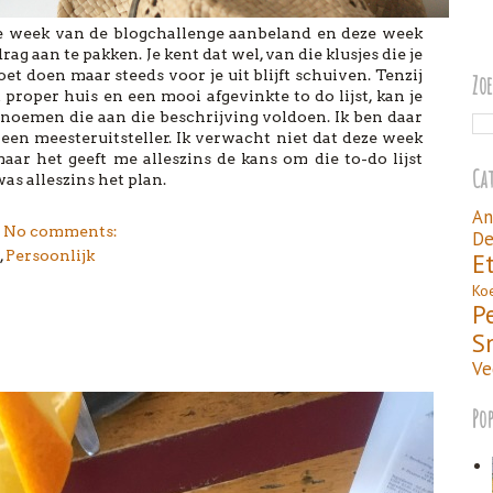
e week van de blogchallenge aanbeland en deze week
ag aan te pakken. Je kent dat wel, van die klusjes die je
t doen maar steeds voor je uit blijft schuiven. Tenzij
Zo
 proper huis en een mooi afgevinkte to do lijst, kan je
opnoemen die aan die beschrijving voldoen. Ik ben daar
n een meesteruitsteller. Ik verwacht niet dat deze week
ar het geeft me alleszins de kans om die to-do lijst
Ca
was alleszins het plan.
An
No comments:
De
,
Persoonlijk
E
Ko
P
S
Ve
Po