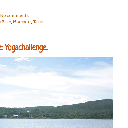
No comments:
s
,
Eten
,
Hotspots
,
Taart
: Yogachallenge.