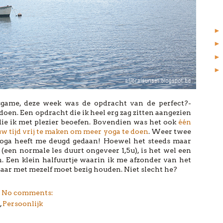
sgame, deze week was de opdracht van de perfect?-
doen. Een opdracht die ik heel erg zag zitten aangezien
die ik met plezier beoefen. Bovendien was het ook
één
uw tijd vrij te maken om meer yoga te doen
. Weer twee
 yoga heeft me deugd gedaan! Hoewel het steeds maar
(een normale les duurt ongeveer 1,5u), is het wel een
Een klein halfuurtje waarin ik me afzonder van het
maar met mezelf moet bezig houden. Niet slecht he?
No comments:
,
Persoonlijk