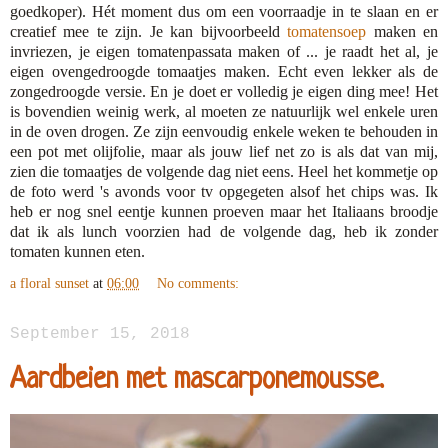
goedkoper). Hét moment dus om een voorraadje in te slaan en er
creatief mee te zijn. Je kan bijvoorbeeld
tomatensoep
maken en
invriezen, je eigen tomatenpassata maken of ... je raadt het al, je
eigen ovengedroogde tomaatjes maken. Echt even lekker als de
zongedroogde versie. En je doet er volledig je eigen ding mee! Het
is bovendien weinig werk, al moeten ze natuurlijk wel enkele uren
in de oven drogen. Ze zijn eenvoudig enkele weken te behouden in
een pot met olijfolie, maar als jouw lief net zo is als dat van mij,
zien die tomaatjes de volgende dag niet eens. Heel het kommetje op
de foto werd 's avonds voor tv opgegeten alsof het chips was. Ik
heb er nog snel eentje kunnen proeven maar het Italiaans broodje
dat ik als lunch voorzien had de volgende dag, heb ik zonder
tomaten kunnen eten.
a floral sunset
at
06:00
No comments:
September 15, 2018
Aardbeien met mascarponemousse.