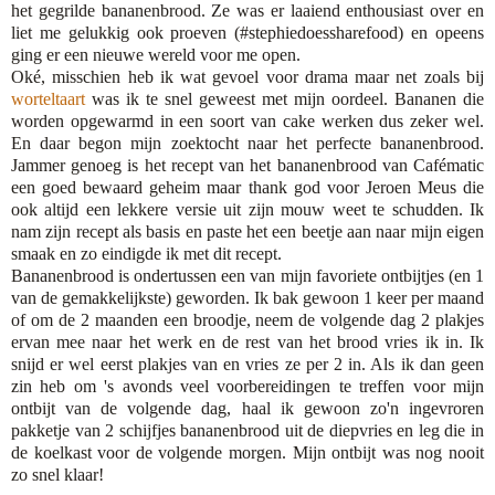
het gegrilde bananenbrood. Ze was er laaiend enthousiast over en
liet me gelukkig ook proeven (#stephiedoessharefood) en opeens
ging er een nieuwe wereld voor me open.
Oké, misschien heb ik wat gevoel voor drama maar net zoals bij
worteltaart
was ik te snel geweest met mijn oordeel. Bananen die
worden opgewarmd in een soort van cake werken dus zeker wel.
En daar begon mijn zoektocht naar het perfecte bananenbrood.
Jammer genoeg is het recept van het bananenbrood van Cafématic
een goed bewaard geheim maar thank god voor Jeroen Meus die
ook altijd een lekkere versie uit zijn mouw weet te schudden. Ik
nam zijn recept als basis en paste het een beetje aan naar mijn eigen
smaak en zo eindigde ik met dit recept.
Bananenbrood is ondertussen een van mijn favoriete ontbijtjes (en 1
van de gemakkelijkste) geworden. Ik bak gewoon 1 keer per maand
of om de 2 maanden een broodje, neem de volgende dag 2 plakjes
ervan mee naar het werk en de rest van het brood vries ik in. Ik
snijd er wel eerst plakjes van en vries ze per 2 in. Als ik dan geen
zin heb om 's avonds veel voorbereidingen te treffen voor mijn
ontbijt van de volgende dag, haal ik gewoon zo'n ingevroren
pakketje van 2 schijfjes bananenbrood uit de diepvries en leg die in
de koelkast voor de volgende morgen. Mijn ontbijt was nog nooit
zo snel klaar!