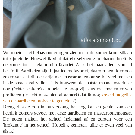
We moeten het helaas onder ogen zien maar de zomer komt stilaan
tot zijn einde. Hoewel ik vind dat elk seizoen zijn charme heeft, is
de zomer toch stiekem mijn favoriet. Al is het maar alleen voor al
het fruit. Aardbeien zijn bijna ieders favoriet, daarom ben ik er ook
zeker van dat dit dessertje met mascarponemousse bij veel mensen
in de smaak zal vallen. 't Is trouwens de laatste maand waarin er
nog (échte, lekkere) aardbeien te koop zijn dus we moeten er van
profiteren (je hebt misschien al gemerkt dat ik nog
zoveel mogelijk
van de aardbeien probeer te genieten
?).
Breng dus de zon in huis zolang het nog kan en geniet van een
heerlijk zomers gevoel met deze aardbeien en mascarponemousse.
De noten maken het geheel helemaal af en zorgen voor een
'krokantje' in het geheel. Hopelijk genieten jullie er even veel van
als ik!