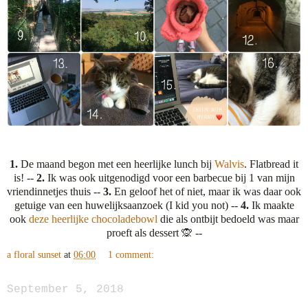
1.
De maand begon met een heerlijke lunch bij
Walvis
. Flatbread it
is! --
2.
Ik was ook uitgenodigd voor een barbecue bij 1 van mijn
vriendinnetjes thuis --
3.
En geloof het of niet, maar ik was daar ook
getuige van een huwelijksaanzoek (I kid you not) --
4.
Ik maakte
ook
deze heerlijke chocoladebowl
die als ontbijt bedoeld was maar
proeft als dessert 🙊 --
a floral sunset
at
06:00
1 comment:
September 5, 2018