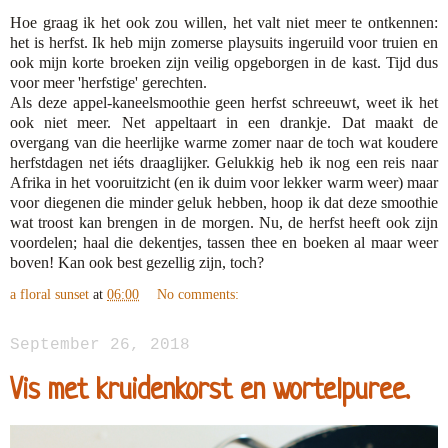
Hoe graag ik het ook zou willen, het valt niet meer te ontkennen:
het is herfst. Ik heb mijn zomerse playsuits ingeruild voor truien en
ook mijn korte broeken zijn veilig opgeborgen in de kast. Tijd dus
voor meer 'herfstige' gerechten.
Als deze appel-kaneelsmoothie geen herfst schreeuwt, weet ik het
ook niet meer. Net appeltaart in een drankje. Dat maakt de
overgang van die heerlijke warme zomer naar de toch wat koudere
herfstdagen net iéts draaglijker. Gelukkig heb ik nog een reis naar
Afrika in het vooruitzicht (en ik duim voor lekker warm weer) maar
voor diegenen die minder geluk hebben, hoop ik dat deze smoothie
wat troost kan brengen in de morgen. Nu, de herfst heeft ook zijn
voordelen; haal die dekentjes, tassen thee en boeken al maar weer
boven! Kan ook best gezellig zijn, toch?
a floral sunset
at
06:00
No comments:
September 26, 2018
Vis met kruidenkorst en wortelpuree.