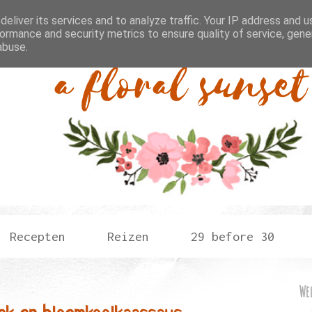
eliver its services and to analyze traffic. Your IP address and 
ormance and security metrics to ensure quality of service, gen
abuse.
Recepten
Reizen
29 before 30
We