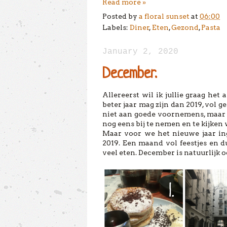
Read more »
Posted by
a floral sunset
at
06:00
Labels:
Diner
,
Eten
,
Gezond
,
Pasta
January 2, 2020
December.
Allereerst wil ik jullie graag he
beter jaar mag zijn dan 2019, vol g
niet aan goede voornemens, maar h
nog eens bij te nemen en te kijken 
Maar voor we het nieuwe jaar ing
2019. Een maand vol feestjes en du
veel eten. December is natuurlijk o