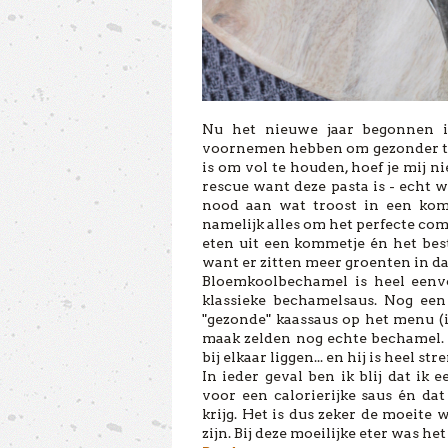
Nu het nieuwe jaar begonnen is
voornemen hebben om gezonder te et
is om vol te houden, hoef je mij ni
rescue want deze pasta is - echt 
nood aan wat troost in een komm
namelijk alles om het perfecte comfo
eten uit een kommetje én het beste
want er zitten meer groenten in da
Bloemkoolbechamel is heel eenv
klassieke bechamelsaus. Nog een 
"gezonde" kaassaus op het menu (i
maak zelden nog echte bechamel. 
bij elkaar liggen... en hij is heel s
In ieder geval ben ik blij dat ik
voor een calorierijke saus én da
krijg. Het is dus zeker de moeite 
zijn. Bij deze moeilijke eter was he