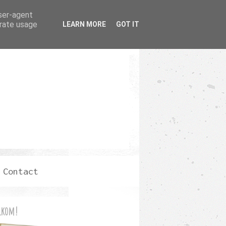
user-agent
erate usage
LEARN MORE
GOT IT
Contact
lkom!