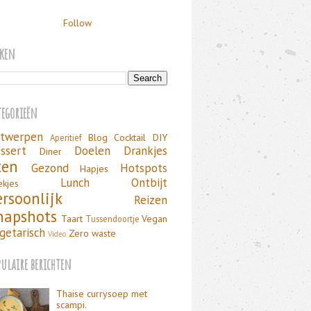
Follow
eken
tegorieën
twerpen
Blog
Cocktail
DIY
Aperitief
ssert
Doelen
Drankjes
Diner
ten
Gezond
Hotspots
Hapjes
Lunch
Ontbijt
ekjes
ersoonlijk
Reizen
napshots
Taart
Vegan
Tussendoortje
getarisch
Zero waste
Video
pulaire berichten
Thaise currysoep met
scampi.