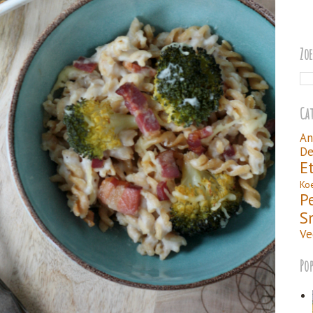
Zo
Ca
An
De
E
Ko
P
S
Ve
Po