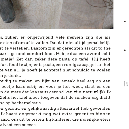
, zullen er ongetwijfeld vele mensen zijn die als
en of om af te vallen. Dat dat niet altijd gemakkelijk
et te vertellen. Daarom zijn er gerechten als dit to the
waar - gezond comfort food. Heb je dus een avond echt
etje? Zet dan zeker deze pasta op tafel! Hij heeft
rt food te zijn; er is pasta, een romig sausje, je kan het
 van al... je hoeft je achteraf niet schuldig te voelen
n je denkt.
oudig te maken en lijkt van smaak heel erg op een
In
beetje kaas erbij en voor je het weet, staat er een
n de mate dat kaassaus gezond kan zijn natuurlijk). Ik
Zelfs het Lief moet toegeven dat de smaken erg dicht
treng op bechamelsaus.
 een gezond en gelijkwaardig alternatief heb gevonden
t ik haast ongemerkt nog wat extra groentjes binnen
waard om uit te testen bij kinderen die moeilijke eters
t alvast een succes!