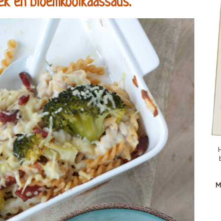
ek en bloemkoolkaassaus.
H
M