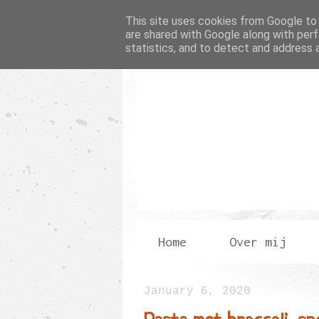
This site uses cookies from Google to d
are shared with Google along with perf
statistics, and to detect and address 
Home
Over mij
January 6, 2020