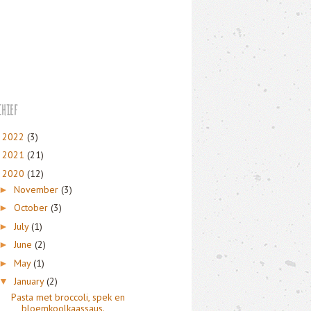
hief
2022
(3)
►
2021
(21)
►
2020
(12)
▼
November
(3)
►
October
(3)
►
July
(1)
►
June
(2)
►
May
(1)
►
January
(2)
▼
Pasta met broccoli, spek en
bloemkoolkaassaus.