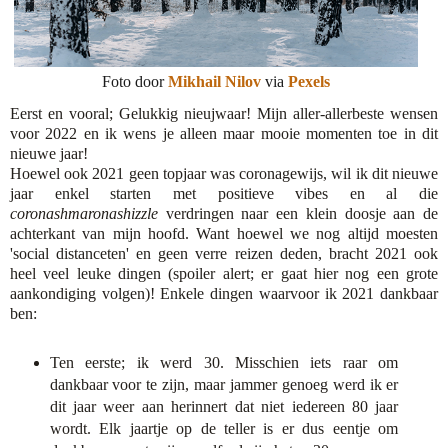
Foto door
Mikhail Nilov
via
Pexels
Eerst en vooral; Gelukkig nieujwaar! Mijn aller-allerbeste wensen
voor 2022 en ik wens je alleen maar mooie momenten toe in dit
nieuwe jaar!
Hoewel ook 2021 geen topjaar was coronagewijs, wil ik dit nieuwe
jaar enkel starten met positieve vibes en al die
coronashmaronashizzle
verdringen naar een klein doosje aan de
achterkant van mijn hoofd. Want hoewel we nog altijd moesten
'social distanceten' en geen verre reizen deden, bracht 2021 ook
heel veel leuke dingen (spoiler alert; er gaat hier nog een grote
aankondiging volgen)! Enkele dingen waarvoor ik 2021 dankbaar
ben:
Ten eerste; ik werd 30. Misschien iets raar om
dankbaar voor te zijn, maar jammer genoeg werd ik er
dit jaar weer aan herinnert dat niet iedereen 80 jaar
wordt. Elk jaartje op de teller is er dus eentje om