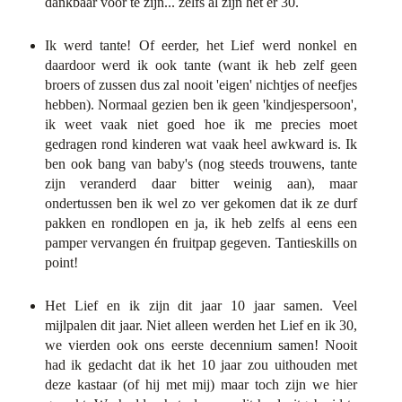
dankbaar voor te zijn... zelfs al zijn het er 30.
Ik werd tante! Of eerder, het Lief werd nonkel en
daardoor werd ik ook tante (want ik heb zelf geen
broers of zussen dus zal nooit 'eigen' nichtjes of neefjes
hebben). Normaal gezien ben ik geen 'kindjespersoon',
ik weet vaak niet goed hoe ik me precies moet
gedragen rond kinderen wat vaak heel awkward is. Ik
ben ook bang van baby's (nog steeds trouwens, tante
zijn veranderd daar bitter weinig aan), maar
ondertussen ben ik wel zo ver gekomen dat ik ze durf
pakken en rondlopen en ja, ik heb zelfs al eens een
pamper vervangen én fruitpap gegeven. Tantieskills on
point!
Het Lief en ik zijn dit jaar 10 jaar samen. Veel
mijlpalen dit jaar. Niet alleen werden het Lief en ik 30,
we vierden ook ons eerste decennium samen! Nooit
had ik gedacht dat ik het 10 jaar zou uithouden met
deze kastaar (of hij met mij) maar toch zijn we hier