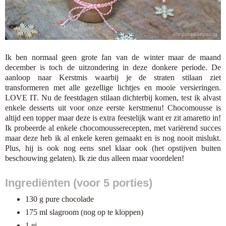
Ik ben normaal geen grote fan van de winter maar de maand
december is toch de uitzondering in deze donkere periode. De
aanloop naar Kerstmis waarbij je de straten stilaan ziet
transformeren met alle gezellige lichtjes en mooie versieringen.
LOVE IT. Nu de feestdagen stilaan dichterbij komen, test ik alvast
enkele desserts uit voor onze eerste kerstmenu! Chocomousse is
altijd een topper maar deze is extra feestelijk want er zit amaretto in!
Ik probeerde al enkele chocomousserecepten, met variërend succes
maar deze heb ik al enkele keren gemaakt en is nog nooit mislukt.
Plus, hij is ook nog eens snel klaar ook (het opstijven buiten
beschouwing gelaten). Ik zie dus alleen maar voordelen!
Ingrediënten (voor 5 porties)
130 g pure chocolade
175 ml slagroom (nog op te kloppen)
1 ei