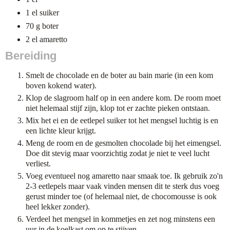
1 el suiker
70 g boter
2 el amaretto
Bereiding
Smelt de chocolade en de boter au bain marie (in een kom
boven kokend water).
Klop de slagroom half op in een andere kom. De room moet
niet helemaal stijf zijn, klop tot er zachte pieken ontstaan.
Mix het ei en de eetlepel suiker tot het mengsel luchtig is en
een lichte kleur krijgt.
Meng de room en de gesmolten chocolade bij het eimengsel.
Doe dit stevig maar voorzichtig zodat je niet te veel lucht
verliest.
Voeg eventueel nog amaretto naar smaak toe. Ik gebruik zo'n
2-3 eetlepels maar vaak vinden mensen dit te sterk dus voeg
gerust minder toe (of helemaal niet, de chocomousse is ook
heel lekker zonder).
Verdeel het mengsel in kommetjes en zet nog minstens een
uur in de koelkast om op te stijven.