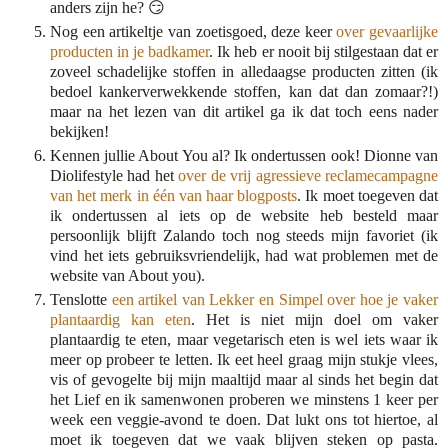
anders zijn he? 😏
Nog een artikeltje van zoetisgoed, deze keer
over gevaarlijke
producten in je badkamer
. Ik heb er nooit bij stilgestaan dat er
zoveel schadelijke stoffen in alledaagse producten zitten (ik
bedoel kankerverwekkende stoffen, kan dat dan zomaar?!)
maar na het lezen van dit artikel ga ik dat toch eens nader
bekijken!
Kennen jullie About You al? Ik ondertussen ook! Dionne van
Diolifestyle had het
over de vrij agressieve reclamecampagne
van het merk in één van haar blogposts
. Ik moet toegeven dat
ik ondertussen al iets op de website heb besteld maar
persoonlijk blijft Zalando toch nog steeds mijn favoriet (ik
vind het iets gebruiksvriendelijk, had wat problemen met de
website van About you).
Tenslotte
een artikel van Lekker en Simpel over hoe je vaker
plantaardig kan eten
. Het is niet mijn doel om vaker
plantaardig te eten, maar vegetarisch eten is wel iets waar ik
meer op probeer te letten. Ik eet heel graag mijn stukje vlees,
vis of gevogelte bij mijn maaltijd maar al sinds het begin dat
het Lief en ik samenwonen proberen we minstens 1 keer per
week een veggie-avond te doen. Dat lukt ons tot hiertoe, al
moet ik toegeven dat we vaak blijven steken op pasta.