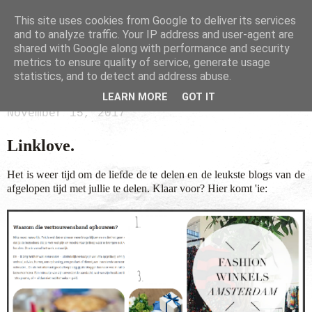
This site uses cookies from Google to deliver its services
and to analyze traffic. Your IP address and user-agent are
shared with Google along with performance and security
metrics to ensure quality of service, generate usage
statistics, and to detect and address abuse.
LEARN MORE
GOT IT
November 15, 2017
Linklove.
Het is weer tijd om de liefde de te delen en de leukste blogs van de
afgelopen tijd met jullie te delen. Klaar voor? Hier komt 'ie: