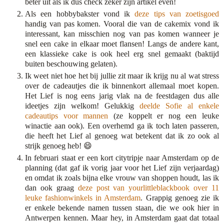
beter uit als ik dus check zeker zijn artikel even!
Als een hobbybakster vond ik
deze tips van zoetisgoed
handig van pas komen. Vooral die van de cakemix vond ik
interessant, kan misschien nog van pas komen wanneer je
snel een cake in elkaar moet flansen! Langs de andere kant,
een klassieke cake is ook heel erg snel gemaakt (baktijd
buiten beschouwing gelaten).
Ik weet niet hoe het bij jullie zit maar ik krijg nu al wat stress
over de cadeautjes die ik binnenkort allemaal moet kopen.
Het Lief is nog eens jarig vlak na de feestdagen dus alle
ideetjes zijn welkom! Gelukkig
deelde Sofie al enkele
cadeautips voor mannen
(ze koppelt er nog een leuke
winactie aan ook). Een overhemd ga ik toch laten passeren,
die heeft het Lief al genoeg wat betekent dat ik zo ook al
strijk genoeg heb! 😄
In februari staat er een kort citytripje naar Amsterdam op de
planning (dat gaf ik vorig jaar voor het Lief zijn verjaardag)
en omdat ik zoals bijna elke vrouw van shoppen houdt, las ik
dan ook graag
deze post van yourlittleblackbook over 11
leuke fashionwinkels in Amsterdam
. Grappig genoeg zie ik
er enkele bekende namen tussen staan, die we ook hier in
Antwerpen kennen. Maar hey, in Amsterdam gaat dat totaal