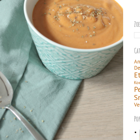
Zo
Ca
An
De
E
Ko
P
S
Ve
Po