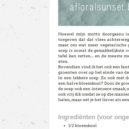
Hoewel mijn motto doorgaans is 
toegeven dat dat vlees achterwege 
maar om wat meer vegetarische ger
soep is zowat de gemakkelijkste ve
tafel kan zetten... en de meeste 
eten.
Bovendien vind ik het ook een fan
groenten over op het einde van de
in een lekkere soep. Zo ook met 
een halve bloemkool? Door de groe
de soep ook een intensere smaak, 
ook vrij dik omdat ze op die manier
halen, maar eet je het liever als e
Ingrediënten (voor onge
1/2 bloemkool