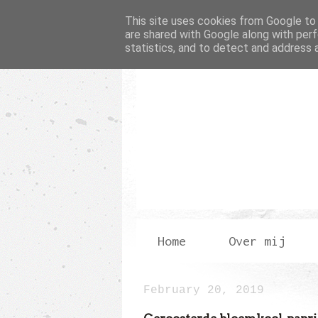
This site uses cookies from Google to d
are shared with Google along with perf
statistics, and to detect and address 
Home
Over mij
February 20, 2019