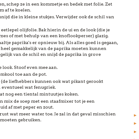
en, schep ze in een kommetje en bedek met folie. Zet
m af te koelen.
 snijd die in kleine stukjes. Verwijder ook de schil van
eetlepel olijfolie. Bak hierin de ui en de look (die je
 mes of met behulp van een knoflookperser) glazig.
altje paprika's er opnieuw bij. Als alles goed is gegaan,
ka heel gemakkelijk van de paprika moeten kunnen
elijk van de schil en snijd de paprika in grove
de look. Stoof even mee aan.
mkool toe aan de pot.
 (de liefhebbers kunnen ook wat pikant gerookt
 eventueel wat fenugriek.
aat nog een tiental mintuutjes koken.
n mix de soep met een staafmixer tot je een
ruid af met peper en zout.
erust wat meer water toe. Je zal in dat geval misschien
e moeten gebruiken.