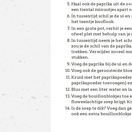
Haal ook de paprika uit de ov
een tiental minuutjes apart o
In tussentijd schil je de ui en
het teentje knoflook.
In een grote pot, verhit je een 
ofwel plet met behulp van je
In tussentijd neem je het scha
zou je de schil van de papri
trekken. Verwijder zoveel mog
stukken.
Voeg de paprika bij de ui en 
Voeg ook de geroosterde bloe
Kruid met het paprikapoeder
paprikapoeder toevoegen) en
Blus met een liter water en l
Voeg de bouillonblokjes toe e
fluweelachtige soep krijgt. K
Is de soep te dik? Voeg dan g
ook een extra bouillonblokj