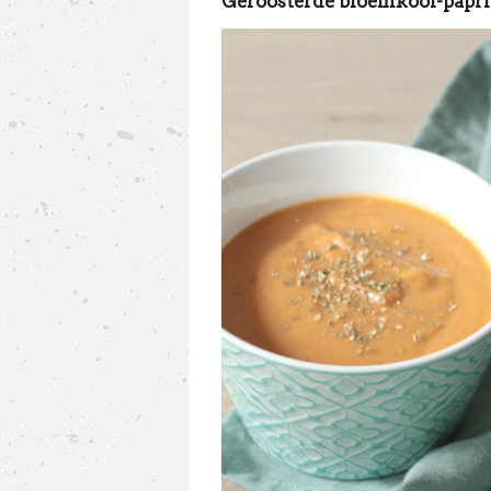
Geroosterde bloemkool-papri