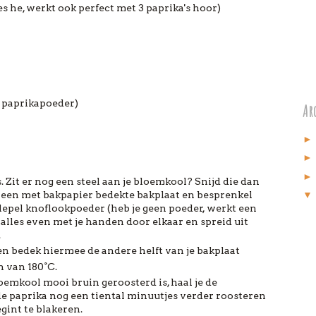
es he, werkt ook perfect met 3 paprika's hoor)
t paprikapoeder)
Arc
. Zit er nog een steel aan je bloemkool? Snijd die dan
p een met bakpapier bedekte bakplaat en besprenkel
fielepel knoflookpoeder (heb je geen poeder, werkt een
 alles even met je handen door elkaar en spreid uit
.
t en bedek hiermee de andere helft van je bakplaat
n van 180°C.
loemkool mooi bruin geroosterd is, haal je de
de paprika nog een tiental minuutjes verder roosteren
egint te blakeren.