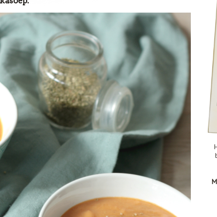
kasoep.
H
M