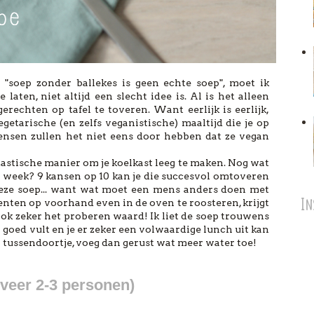
"soep zonder ballekes is geen echte soep", moet ik
laten, niet altijd een slecht idee is. Al is het alleen
echten op tafel te toveren. Want eerlijk is eerlijk,
getarische (en zelfs veganistische) maaltijd die je op
mensen zullen het niet eens door hebben dat ze vegan
tastische manier om je koelkast leeg te maken. Nog wat
 week? 9 kansen op 10 kan je die succesvol omtoveren
deze soep... want wat moet een mens anders doen met
In
nten op voorhand even in de oven te roosteren, krijgt
ook zeker het proberen waard! Ik liet de soep trouwens
 goed vult en je er zeker een volwaardige lunch uit kan
en tussendoortje, voeg dan gerust wat meer water toe!
veer 2-3 personen)