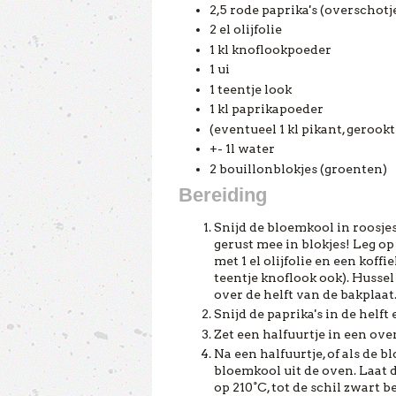
2,5 rode paprika's (overschotj
2 el olijfolie
1 kl knoflookpoeder
1 ui
1 teentje look
1 kl paprikapoeder
(eventueel 1 kl pikant, gerook
+- 1l water
2 bouillonblokjes (groenten)
Bereiding
Snijd de bloemkool in roosjes
gerust mee in blokjes! Leg o
met 1 el olijfolie en een kof
teentje knoflook ook). Hussel
over de helft van de bakplaat
Snijd de paprika's in de helf
Zet een halfuurtje in een ove
Na een halfuurtje, of als de b
bloemkool uit de oven. Laat 
op 210°C, tot de schil zwart b