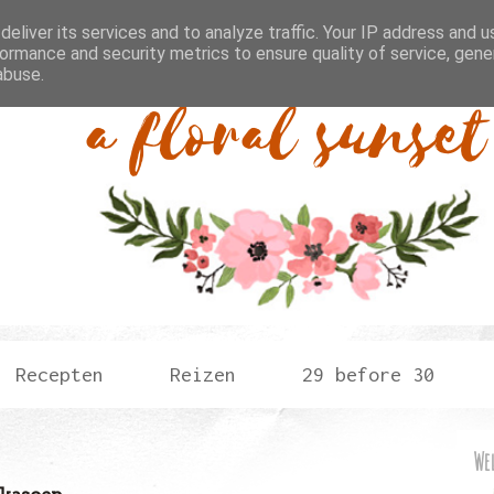
eliver its services and to analyze traffic. Your IP address and 
ormance and security metrics to ensure quality of service, gen
abuse.
Recepten
Reizen
29 before 30
We