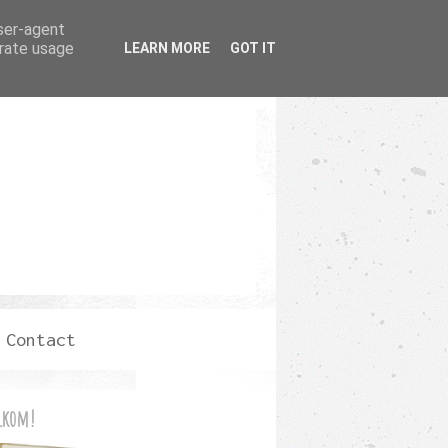
user-agent
erate usage
LEARN MORE
GOT IT
Contact
lkom!