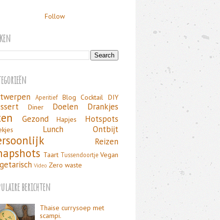
Follow
eken
tegorieën
twerpen
Blog
Cocktail
DIY
Aperitief
ssert
Doelen
Drankjes
Diner
ten
Gezond
Hotspots
Hapjes
Lunch
Ontbijt
ekjes
ersoonlijk
Reizen
napshots
Taart
Vegan
Tussendoortje
getarisch
Zero waste
Video
pulaire berichten
Thaise currysoep met
scampi.