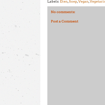
Labels:
Eten
,
Soep
,
Vegan
,
Vegetari
No comments:
Post a Comment