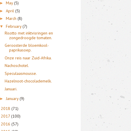
May
(5)
►
April
(5)
►
March
(8)
►
February
(7)
▼
Risotto met inktvisringen en
zongedroogde tomaten.
Geroosterde bloemkool-
paprikasoep.
Onze reis naar Zuid-Afrika.
Nachoschotel.
Speculaasmousse.
Hazelnoot-chocolademelk.
Januari.
January
(9)
►
2018
(71)
►
2017
(100)
►
2016
(57)
►