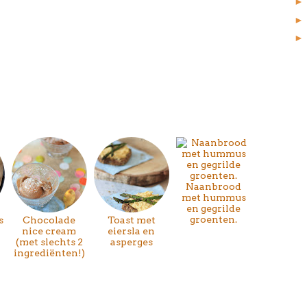
Naanbrood
met hummus
en gegrilde
groenten.
s
Chocolade
Toast met
nice cream
eiersla en
(met slechts 2
asperges
ingrediënten!)