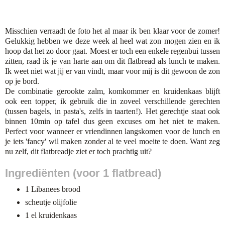
Misschien verraadt de foto het al maar ik ben klaar voor de zomer!
Gelukkig hebben we deze week al heel wat zon mogen zien en ik
hoop dat het zo door gaat. Moest er toch een enkele regenbui tussen
zitten, raad ik je van harte aan om dit flatbread als lunch te maken.
Ik weet niet wat jij er van vindt, maar voor mij is dit gewoon de zon
op je bord.
De combinatie gerookte zalm, komkommer en kruidenkaas blijft
ook een topper, ik gebruik die in zoveel verschillende gerechten
(tussen bagels, in pasta's, zelfs in taarten!). Het gerechtje staat ook
binnen 10min op tafel dus geen excuses om het niet te maken.
Perfect voor wanneer er vriendinnen langskomen voor de lunch en
je iets 'fancy' wil maken zonder al te veel moeite te doen. Want zeg
nu zelf, dit flatbreadje ziet er toch prachtig uit?
Ingrediënten (voor 1 flatbread)
1 Libanees brood
scheutje olijfolie
1 el kruidenkaas