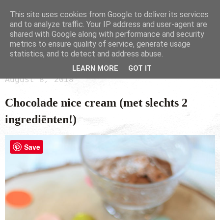
This site uses cookies from Google to deliver its services
and to analyze traffic. Your IP address and user-agent are
shared with Google along with performance and security
metrics to ensure quality of service, generate usage
statistics, and to detect and address abuse.
LEARN MORE
GOT IT
August 8, 2018
Chocolade nice cream (met slechts 2
ingrediënten!)
Save