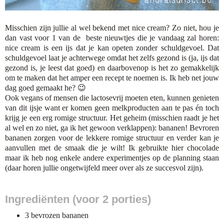
Misschien zijn jullie al wel bekend met nice cream? Zo niet, hou je
dan vast voor 1 van de beste nieuwtjes die je vandaag zal horen:
nice cream is een ijs dat je kan opeten zonder schuldgevoel. Dat
schuldgevoel laat je achterwege omdat het zelfs gezond is (ja, ijs dat
gezond is, je leest dat goed) en daarbovenop is het zo gemakkelijk
om te maken dat het amper een recept te noemen is. Ik heb net jouw
dag goed gemaakt he? 😉
Ook vegans of mensen die lactosevrij moeten eten, kunnen genieten
van dit ijsje want er komen geen melkproducten aan te pas én toch
krijg je een erg romige structuur. Het geheim (misschien raadt je het
al wel en zo niet, ga ik het gewoon verklappen): bananen! Bevroren
bananen zorgen voor de lekkere romige structuur en verder kan je
aanvullen met de smaak die je wilt! Ik gebruikte hier chocolade
maar ik heb nog enkele andere experimentjes op de planning staan
(daar horen jullie ongetwijfeld meer over als ze succesvol zijn).
Ingrediënten (voor 2 porties)
3 bevrozen bananen