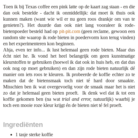
Toen ik bij Texas coffee een pink latte op de kaart zag staan - en die
dan ook bestelde - dacht ik onmiddellijk: dat moet ik thuis ook
kunnen maken (want wie wil er nu geen roos drankje om van te
genieten?). Het duurde dan ook niet lang vooraleer ik rode-
bietenpoeder besteld had op
pit-pit.com
(geen reclame, gewoon een
random site waarop ik rode bieten in poedervorm kon terug vinden)
en het experimenteren kon beginnen.
Ahja, even ter info... ik lust helemaal geen rode bieten. Maar dus
écht niet he. Ik vond het heel belangrijk om geen kunstmatige
kleurstoffen te gebruiken (hoewel ik dat ook in huis heb, en dat dus
ook nog op moet gebruiken) en dan zijn rode bieten natuurlijk dé
manier om iets roos te kleuren. Ik probeerde de koffie echter zo te
maken dat de bietensmaak toch niet té hard door smaakte.
Misschien ben ik wat overgevoelig voor de smaak maar het is niet
zo dat je helemaal geen bieten proeft. Ik denk wel dat ik tot een
koffie gekomen ben (na wat
trial and error,
natuurlijk) waarbij je
toch een mooie roze kleur krijgt én de bieten niet té fel proeft.
Ingrediënten
1 tasje sterke koffie