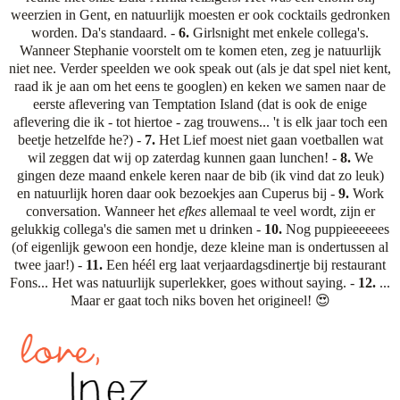
weerzien in Gent, en natuurlijk moesten er ook cocktails gedronken
worden. Da's standaard. -
6.
Girlsnight met enkele collega's.
Wanneer Stephanie voorstelt om te komen eten, zeg je natuurlijk
niet nee. Verder speelden we ook speak out (als je dat spel niet kent,
raad ik je aan om het eens te googlen) en keken we samen naar de
eerste aflevering van Temptation Island (dat is ook de enige
aflevering die ik - tot hiertoe - zag trouwens... 't is elk jaar toch een
beetje hetzelfde he?) -
7.
Het Lief moest niet gaan voetballen wat
wil zeggen dat wij op zaterdag kunnen gaan lunchen! -
8.
We
gingen deze maand enkele keren naar de bib (ik vind dat zo leuk)
en natuurlijk horen daar ook bezoekjes aan Cuperus bij -
9.
Work
conversation. Wanneer het
efkes
allemaal te veel wordt, zijn er
gelukkig collega's die samen met u drinken -
10.
Nog puppieeeeees
(of eigenlijk gewoon een hondje, deze kleine man is ondertussen al
twee jaar!) -
11.
Een héél erg laat verjaardagsdinertje bij restaurant
Fons... Het was natuurlijk superlekker, goes without saying. -
12.
...
Maar er gaat toch niks boven het origineel! 😍