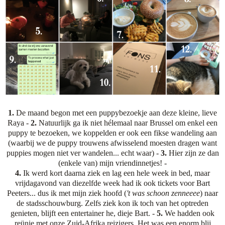
1.
De maand begon met een puppybezoekje aan deze kleine, lieve
Raya -
2.
Natuurlijk ga ik niet hélemaal naar Brussel om enkel een
puppy te bezoeken, we koppelden er ook een fikse wandeling aan
(waarbij we de puppy trouwens afwisselend moesten dragen want
puppies mogen niet ver wandelen... echt waar) -
3.
Hier zijn ze dan
(enkele van) mijn vriendinnetjes! -
4.
Ik werd kort daarna ziek en lag een hele week in bed, maar
vrijdagavond van diezelfde week had ik ook tickets voor Bart
Peeters... dus ik met mijn ziek hoofd (
't was schoon zenneeee
) naar
de stadsschouwburg. Zelfs ziek kon ik toch van het optreden
genieten, blijft een entertainer he, dieje Bart. -
5.
We hadden ook
reünie met onze Zuid-Afrika reizigers. Het was een enorm blij