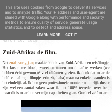
This site uses cookies from Google to deliver its services
and to analyze traffic. Your IP address and user-agent are
shared with Google along with performance and security
metrics to ensure quality of service, generate usage
statistics, and to detect and address abuse.
LEARN MORE
GOT IT
March 16, 2019
Zuid-Afrika: de film.
Net
zoals vorig jaar,
maakte ik ook van Zuid-Afrika een reisfilmpje.
Het kostte me bloed, zweet en tranen om dit af te werken (we
hebben écht gewoon té veel olifanten gezien, ik denk dat maar de
helft van al mijn filmpjes erin zit, haha) maar na enkele maanden is
het eindelijk af. Ik ben geen professionele monteur natuurlijk dus er
zijn wel een aantal zaken waar ik niet 100% tevreden over ben,
maar dit is maar hoe ver mijn capaciteiten gaan. Oordeel zelf maar: