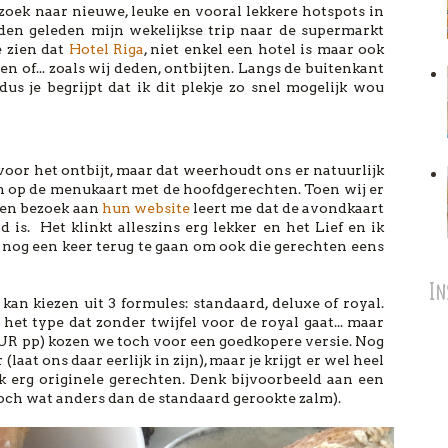
p zoek naar nieuwe, leuke en vooral lekkere hotspots in
en geleden mijn wekelijkse trip naar de supermarkt
e zien dat
Hotel Riga
, niet enkel een hotel is maar ook
ten of... zoals wij deden, ontbijten. Langs de buitenkant
dus je begrijpt dat ik dit plekje zo snel mogelijk wou
 voor het ontbijt, maar dat weerhoudt ons er natuurlijk
n op de menukaart met de hoofdgerechten. Toen wij er
 een bezoek aan
hun website
leert me dat de avondkaart
 is. Het klinkt alleszins erg lekker en het Lief en ik
g een keer terug te gaan om ook die gerechten eens
In
 kan kiezen uit 3 formules: standaard, deluxe of royal.
 het type dat zonder twijfel voor de royal gaat... maar
 EUR pp) kozen we toch voor een goedkopere versie. Nog
 (laat ons daar eerlijk in zijn), maar je krijgt er wel heel
k erg originele gerechten. Denk bijvoorbeeld aan een
toch wat anders dan de standaard gerookte zalm).