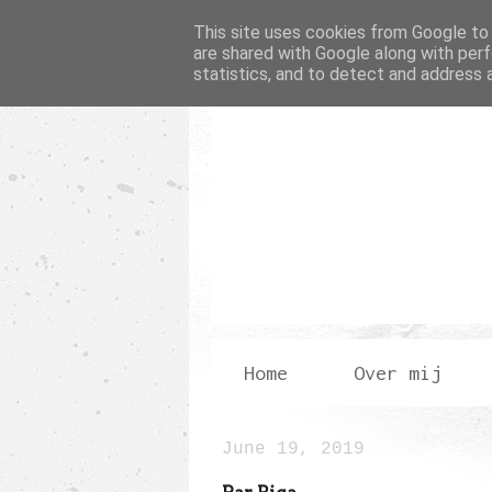
This site uses cookies from Google to d
are shared with Google along with perf
statistics, and to detect and address 
Home
Over mij
June 19, 2019