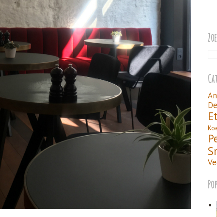
Zo
Ca
An
De
E
Ko
P
S
Ve
Po