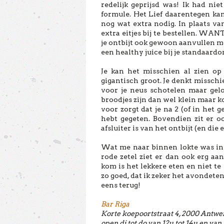
redelijk geprijsd was! Ik had nie
formule. Het Lief daarentegen ka
nog wat extra nodig. In plaats va
extra eitjes bij te bestellen. WANT,
je ontbijt ook gewoon aanvullen met
een healthy juice bij je standaardo
Je kan het misschien al zien op
gigantisch groot. Je denkt misschie
voor je neus schotelen maar geloo
broodjes zijn dan wel klein maar 
voor zorgt dat je na 2 (of in het 
hebt gegeten. Bovendien zit er o
afsluiter is van het ontbijt (en die 
Wat me naar binnen lokte was in ee
rode zetel ziet er dan ook erg aa
kom is het lekkere eten en niet te
zo goed, dat ik zeker het avondete
eens terug!
Bar Riga
Korte koepoortstraat 4, 2000 Antw
open di tot do van 12u tot 14u en van 