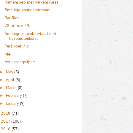
Ramensoep met varkensvlees.
Smeuïge zalmrisottotaart.
Bar Riga.
28 before 29.
Smeuïge chocoladetaart met
hazelnotenkorst.
Perzikbellini's.
Mei.
Verjaardagslijstje.
May
(5)
►
April
(5)
►
March
(8)
►
February
(7)
►
January
(9)
►
2018
(71)
►
2017
(100)
►
2016
(57)
►