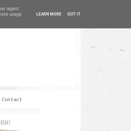
user-agent
erate usage
LEARN MORE
GOT IT
Contact
lkom!