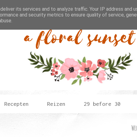
eliver its services and to analyze traffic. Your IP address and 
ormance and security metrics to ensure quality of service, gen
abuse.
Recepten
Reizen
29 before 30
We