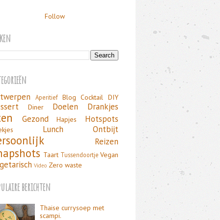
Follow
eken
tegorieën
twerpen
Blog
Cocktail
DIY
Aperitief
ssert
Doelen
Drankjes
Diner
ten
Gezond
Hotspots
Hapjes
Lunch
Ontbijt
ekjes
ersoonlijk
Reizen
napshots
Taart
Vegan
Tussendoortje
getarisch
Zero waste
Video
pulaire berichten
Thaise currysoep met
scampi.