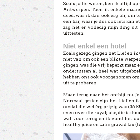
Zoals jullie weten, ben ik altijd o
Antwerpen. Toen ik enkele maand
deed, was ik dan ook erg blij om t
een bar, waar je dus ook iets kan e
zag het er volledig mijn ding uit 
uittesten.
Niet enkel een hotel
Zoals gezegd gingen het Lief en ik
niet van om ook een blik te werpe
gingen, was die vrij beperkt maar
ondertussen al heel wat uitgebreid
hebben ons ook voorgenomen om no
uit te proberen.
Maar terug naar het ontbijt nu. Je
Normaal gezien zijn het Lief en ik
omdat die wel érg prijzig was (36
even over die royal; oké, die is duur
wat voor terug én ik vond het oo
healthy juice en zalm gravad lax (