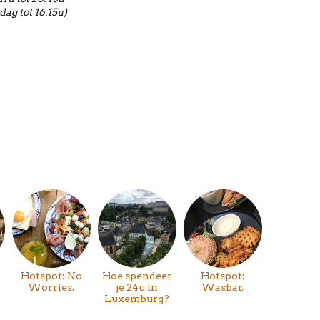
dag tot 16.15u)
Hotspot: No
Hoe spendeer
Hotspot:
Worries.
je 24u in
Wasbar.
Luxemburg?