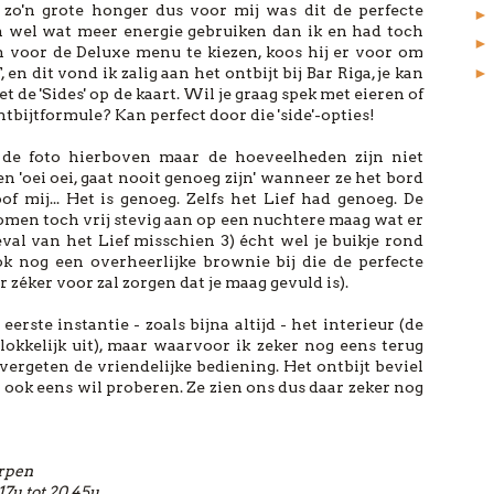
t zo'n grote honger dus voor mij was dit de perfecte
n wel wat meer energie gebruiken dan ik en had toch
n voor de Deluxe menu te kiezen, koos hij er voor om
 en dit vond ik zalig aan het ontbijt bij Bar Riga, je kan
 de 'Sides' op de kaart. Wil je graag spek met eieren of
ntbijtformule? Kan perfect door die 'side'-opties!
 de foto hierboven maar de hoeveelheden zijn niet
n 'oei oei, gaat nooit genoeg zijn' wanneer ze het bord
f mij... Het is genoeg. Zelfs het Lief had genoeg. De
komen toch vrij stevig aan op een nuchtere maag wat er
geval van het Lief misschien 3) écht wel je buikje rond
ok nog een overheerlijke brownie bij die de perfecte
er zéker voor zal zorgen dat je maag gevuld is).
rste instantie - zoals bijna altijd - het interieur (de
nlokkelijk uit), maar waarvoor ik zeker nog eens terug
 vergeten de vriendelijke bediening. Het ontbijt beviel
n ook eens wil proberen. Ze zien ons dus daar zeker nog
erpen
17u tot 20.45u