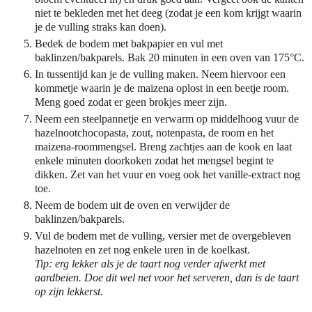
niet te bekleden met het deeg (zodat je een kom krijgt waarin
je de vulling straks kan doen).
Bedek de bodem met bakpapier en vul met
baklinzen/bakparels. Bak 20 minuten in een oven van 175°C.
In tussentijd kan je de vulling maken. Neem hiervoor een
kommetje waarin je de maizena oplost in een beetje room.
Meng goed zodat er geen brokjes meer zijn.
Neem een steelpannetje en verwarm op middelhoog vuur de
hazelnootchocopasta, zout, notenpasta, de room en het
maizena-roommengsel. Breng zachtjes aan de kook en laat
enkele minuten doorkoken zodat het mengsel begint te
dikken. Zet van het vuur en voeg ook het vanille-extract nog
toe.
Neem de bodem uit de oven en verwijder de
baklinzen/bakparels.
Vul de bodem met de vulling, versier met de overgebleven
hazelnoten en zet nog enkele uren in de koelkast.
Tip: erg lekker als je de taart nog verder afwerkt met
aardbeien. Doe dit wel net voor het serveren, dan is de taart
op zijn lekkerst.