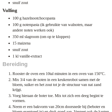
snuif zout
Vulling
100 g hazelnootchocopasta
100 g notenpasta (ik gebruikte van walnoten, maar
andere noten werken ook)
350 ml slagroom (om op te kloppen)
15 maizena
snuif zout
1 kl vanille-extract
Bereiding
Rooster de oven een 10tal minuten in een oven van 150°C.
Mix 3/4 van de noten in een keukenrobot samen met de
bloem, suiker en het zout tot je de structuur van nat zand
krijgt.
Voeg hieraan de boter toe. Mix tot zich een deeg begint te
vormen.
Neem er een bakvorm van 20cm doorsnede bij (beboter en
bloem eventueel in) en druk goed aan. Vergeet ook de kanten