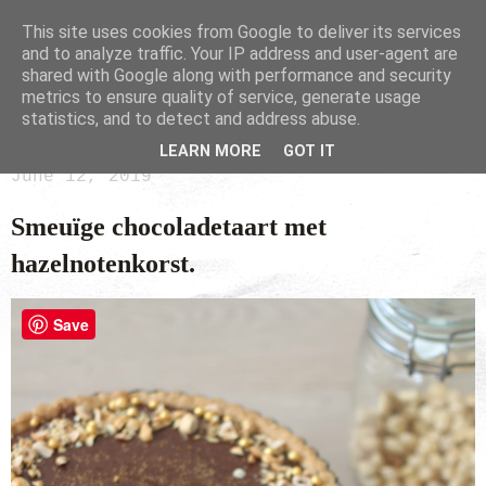
This site uses cookies from Google to deliver its services
and to analyze traffic. Your IP address and user-agent are
shared with Google along with performance and security
metrics to ensure quality of service, generate usage
statistics, and to detect and address abuse.
LEARN MORE
GOT IT
June 12, 2019
Smeuïge chocoladetaart met
hazelnotenkorst.
Save