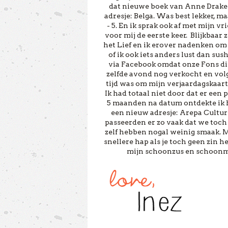
dat nieuwe boek van Anne Drake t
adresje: Belga. Was best lekker, ma
- 5. En ik sprak ook af met mijn 
voor mij de eerste keer. Blijkbaar 
het Lief en ik erover nadenken om n
of ik ook iets anders lust dan sushi
via Facebook omdat onze Fons die
zelfde avond nog verkocht en volg
tijd was om mijn verjaardagskaart 
Ik had totaal niet door dat er een 
5 maanden na datum ontdekte ik het
een nieuw adresje: Arepa Culture.
passeerden er zo vaak dat we toch
zelf hebben nogal weinig smaak. Ma
snellere hap als je toch geen zin he
mijn schoonzus en schoonma