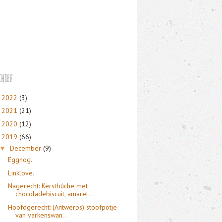
hief
2022
(3)
►
2021
(21)
►
2020
(12)
►
2019
(66)
▼
December
(9)
▼
Eggnog.
Linklove.
Nagerecht: Kerstbûche met
chocoladebiscuit, amaret...
Hoofdgerecht: (Antwerps) stoofpotje
van varkenswan...