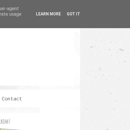
user-agent
erate usage
LEARN MORE
GOT IT
Contact
lkom!