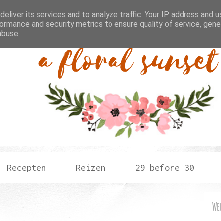
eliver its services and to analyze traffic. Your IP address and 
ormance and security metrics to ensure quality of service, gen
abuse.
Recepten
Reizen
29 before 30
We