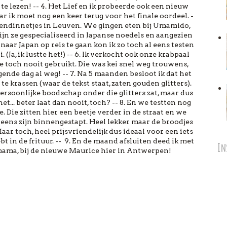
e lezen! -- 4. Het Lief en ik probeerde ook een nieuw
ar ik moet nog een keer terug voor het finale oordeel. -
vriendinnetjes in Leuven. We gingen eten bij Umamido,
zijn ze gespecialiseerd in Japanse noedels en aangezien
aar Japan op reis te gaan kon ik zo toch al eens testen
. (Ja, ik lustte het!) -- 6. Ik verkocht ook onze krabpaal
 toch nooit gebruikt. Die was kei snel weg trouwens,
ende dag al weg! -- 7. Na 5 maanden besloot ik dat het
te krassen (waar de tekst staat, zaten gouden glitters).
persoonlijke boodschap onder die glitters zat, maar dus
... beter laat dan nooit, toch? -- 8. En we testten nog
 Die zitten hier een beetje verder in de straat en we
 eens zijn binnengestapt. Heel lekker maar de broodjes
ar toch, heel prijsvriendelijk dus ideaal voor een iets
bt in de frituur. -- 9. En de maand afsluiten deed ik met
In
ma, bij de nieuwe Maurice hier in Antwerpen!