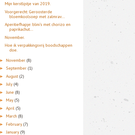
Mijn kerstlijstje van 2019.
Voorgerecht: Geroosterde
bloemkoolsoep met zalmrav...
Aperitiefhapje: blini's met chorizo en
paprikachut...
November.
Hoe ik verpakkingsvrij boodschappen
doe.
November
(8)
►
September
(1)
►
August
(2)
►
July
(4)
►
June
(8)
►
May
(5)
►
April
(5)
►
March
(8)
►
February
(7)
►
January
(9)
►