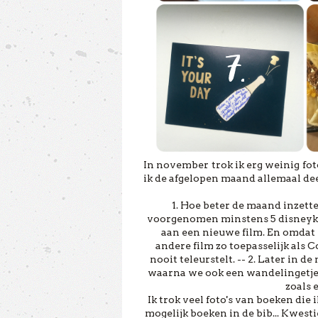
In november trok ik erg weinig foto
ik de afgelopen maand allemaal deed
1. Hoe beter de maand inzett
voorgenomen minstens 5 disneykla
aan een nieuwe film. En omdat 
andere film zo toepasselijk als 
nooit teleurstelt. -- 2. Later in 
waarna we ook een wandelingetje 
zoals 
Ik trok veel foto's van boeken die
mogelijk boeken in de bib... Kwestie