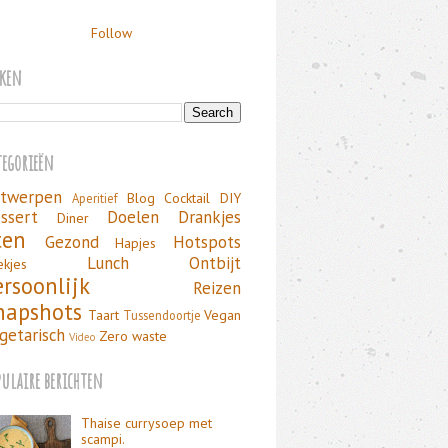
Follow
eken
tegorieën
twerpen
Blog
Cocktail
DIY
Aperitief
ssert
Doelen
Drankjes
Diner
ten
Gezond
Hotspots
Hapjes
Lunch
Ontbijt
ekjes
ersoonlijk
Reizen
napshots
Taart
Vegan
Tussendoortje
getarisch
Zero waste
Video
pulaire berichten
Thaise currysoep met
scampi.