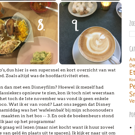
Zo
Ca
An
De
's, dus hier is een supersnel en kort overzicht van wat
E
. Zoals altijd was de hoofdactiviteit eten.
Ko
P
en dan met een Disneyfilm? Hoewel ik mezelf had
S
ssiekers opnieuw te zien, kon ik toch niet weerstaan
het toch de 1ste november was vond ik geen enkele
Ve
Coco. Wat ik er van vond? Laat ons zeggen dat Disney
de namiddag was het 'wafelenbak' bij mijn schoonouders
Po
maakten in het bos -- 3. En ook de boekenbeurs stond
elk jaar op het programma!
 ik graag wil lezen (maar niet kocht want ik huur zoveel
 van geld én plaats uit te sparen). Ik kijk er naar uit om