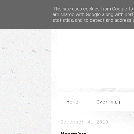
This site uses cookies from Google to d
are shared with Google along with perf
statistics, and to detect and address 
Home
Over mij
December 4, 2019